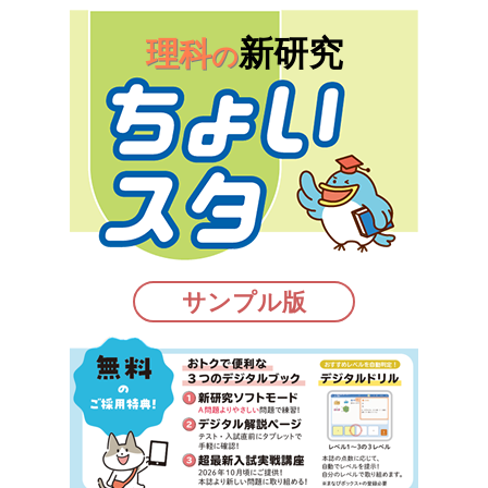
新研究
理科
の
サンプル版